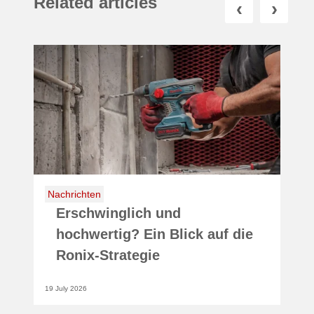
Related articles
‹
›
Nachrichten
Mehr Marge, weniger Kosten:
Warum sich Ronix für
Großhändler lohnt
29 June 2026