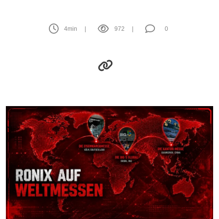
4
min
972
0