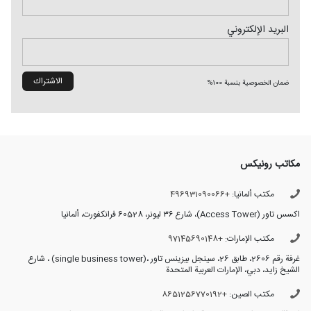
البريد الإلکتروني
ضمان الخصوصية بنسبة 100%
مكاتب رونیکس
مكتب ألمانيا:
+496931090066
اکسس تاور (Access Tower)، شارع ٣٦ لیونر، 60528 فرانکفورت، ألمانيا
مكتب الإمارات:
+97145690148
غرفة رقم 2606، طابق 26، سینجل بیزینس تاور ،(single business tower) ، شارع
الشيخ زايد، دبي، الإمارات العربية المتحدة
مكتب الصين:
+8651256770192