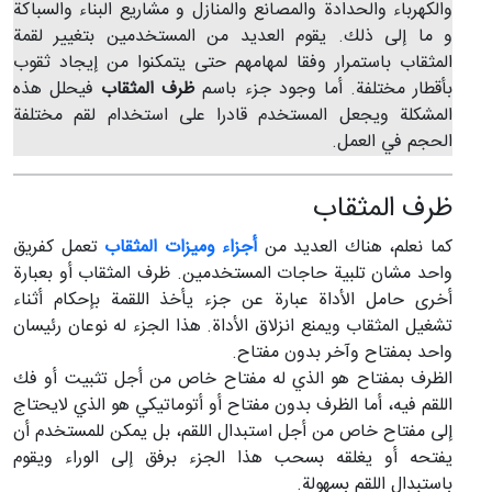
والكهرباء والحدادة والمصانع والمنازل و مشاريع البناء والسباكة
و ما إلى ذلك. يقوم العديد من المستخدمين بتغيير لقمة
المثقاب باستمرار وفقا لمهامهم حتى يتمكنوا من إيجاد ثقوب
بأقطار مختلفة. أما وجود جزء باسم
ظرف المثقاب
فيحلل هذه
المشكلة ويجعل المستخدم قادرا على استخدام لقم مختلفة
الحجم في العمل.
ظرف المثقاب
كما نعلم، هناك العديد من
أجزاء وميزات المثقاب
تعمل كفريق
واحد مشان تلبية حاجات المستخدمين. ظرف المثقاب أو بعبارة
أخرى حامل الأداة عبارة عن جزء يأخذ اللقمة بإحكام أثناء
تشغيل المثقاب ويمنع انزلاق الأداة. هذا الجزء له نوعان رئيسان
واحد بمفتاح وآخر بدون مفتاح.
الظرف بمفتاح هو الذي له مفتاح خاص من أجل تثبيت أو فك
اللقم فيه، أما الظرف بدون مفتاح أو أتوماتيكي هو الذي لايحتاج
إلى مفتاح خاص من أجل استبدال اللقم، بل يمكن للمستخدم أن
يفتحه أو يغلقه بسحب هذا الجزء برفق إلى الوراء ويقوم
باستبدال اللقم بسهولة.