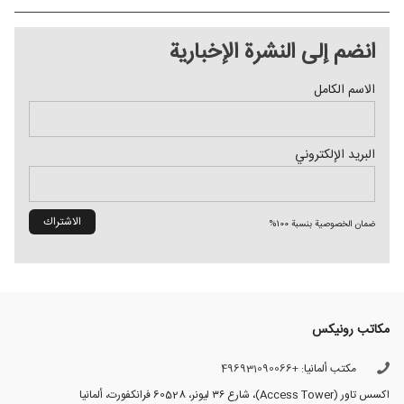
انضم إلی النشرة الإخباریة
الاسم الكامل
البريد الإلکتروني
ضمان الخصوصية بنسبة 100%
مكاتب رونیکس
مكتب ألمانيا:
+496931090066
اکسس تاور (Access Tower)، شارع ٣٦ لیونر، 60528 فرانکفورت، ألمانيا