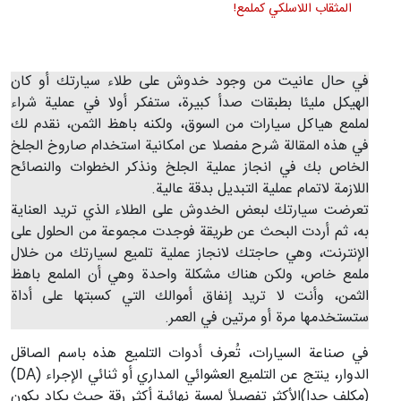
المثقاب اللاسلكي كملمع!
في حال عانيت من وجود خدوش على طلاء سيارتك أو كان
الهيكل مليئا بطبقات صدأ كبيرة، ستفكر أولا في عملية شراء
لملمع هياكل سيارات من السوق، ولكنه باهظ الثمن، نقدم لك
في هذه المقالة شرح مفصلا عن امكانية استخدام صاروخ الجلخ
الخاص بك في انجاز عملية الجلخ ونذكر الخطوات والنصائح
اللازمة لاتمام عملية التبديل بدقة عالية.
تعرضت سيارتك لبعض الخدوش على الطلاء الذي تريد العناية
به، ثم أردت البحث عن طريقة فوجدت مجموعة من الحلول على
الإنترنت، وهي حاجتك لانجاز عملية تلميع لسيارتك من خلال
ملمع خاص، ولكن هناك مشكلة واحدة وهي أن الملمع باهظ
الثمن، وأنت لا تريد إنفاق أموالك التي كسبتها على أداة
ستستخدمها مرة أو مرتين في العمر.
في صناعة السيارات، تُعرف أدوات التلميع هذه باسم الصاقل
الدوار، ينتج عن التلميع العشوائي المداري أو ثنائي الإجراء (DA)
(مكلف جدا)الأكثر تفصيلاً لمسة نهائية أكثر رقة حيث يكاد يكون