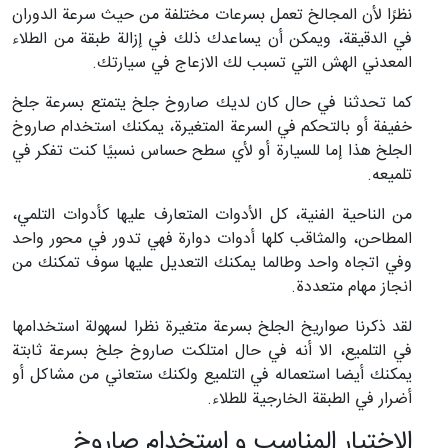
نظرًا لأن المجالخ تعمل بسرعات مختلفة من حيث سرعة الدوران
في الدقيقة، ويمكن أن يساعدك ذلك في إزالة طبقة من الطلاء
المعدني الهش التي تسبب لك الازعاج في سيارتك.
كما تحدثنا في حال كان لديك صاروخ جلخ يتمتع بسرعة جلخ
خفيفة أو بالتحكم في السرعة المتغيرة، يمكنك استخدام صاروخ
الجلخ هذا إما للسيارة أو لأي سطح حساس نسبيًا كنت تفكر في
تلميعه.
من الناحية الفنية، كل الأدوات المتعارف عليها كأدوات التلمي،
المطاحن، والمثاقب كلها أدوات دوارة فهي تدور في محور واحد
وفي اتجاه واحد وطالما يمكنك التعديل عليها سوف تمكنك من
انجاز مهام متعددة.
لقد ذكرنا صواريخ الجلخ بسرعة متغيرة نظرا لسهولة استخدامها
في التلميع، الا أنه في حال امتلكت صاروخ جلخ بسرعة ثابتة
يمكنك أيضا استعماله في التلميع ولكنك ستعاني من مشاكل أو
أضرار في الطبقة الخارجية للطلاء.
الاختيار المناسب و استخدام صاروخ