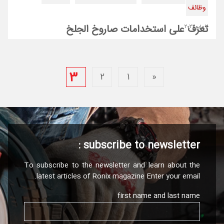
وظائف
تعرف على استخدامات صاروخ الجلخ
2 مايو 2021
3
2
1
«
subscribe to newsletter :
To subscribe to the newsletter and learn about the
latest articles of Ronix magazine Enter your email.
first name and last name