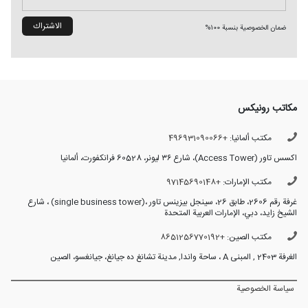
ضمان الخصوصية بنسبة 100%
مكاتب رونیکس
مكتب ألمانيا:
+496931090066
اکسس تاور (Access Tower)، شارع ٣٦ لیونر، 60528 فرانکفورت، ألمانيا
مكتب الإمارات:
+97145690148
غرفة رقم 2606، طابق 26، سینجل بیزینس تاور ،(single business tower) ، شارع
الشيخ زايد، دبي، الإمارات العربية المتحدة
مكتب الصين:
+8651256770192
الغرفة 2403 , المبنى A ، ساحة واندا, مدينة تشانغ ده جيانغ، جيانغسو، الصين
سياسة الخصوصية